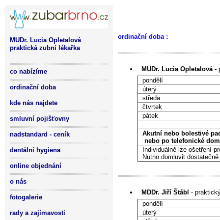
ordinační doba :
MUDr. Lucia Opletalová
praktická zubní lékařka
MUDr. Lucia Opletalová
- 
co nabízíme
ponděl
ordinační doba
úterý
středa
kde nás najdete
čtvrtek
pátek
smluvní pojišťovny
Akutní nebo bolestivé pac
nadstandard - ceník
nebo po telefonické dom
Individuálně lze ošetření pr
dentální hygiena
Nutno domluvit dostatečně
online objednání
o nás
MDDr. Jiří Štábl
- praktick
fotogalerie
pond
úterý
rady a zajímavosti