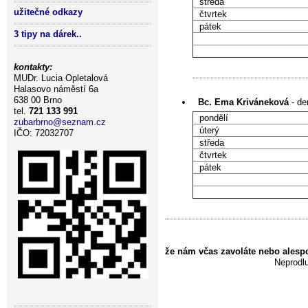
středa
užitečné odkazy
čtvrtek
pátek
3 tipy na dárek..
kontakty:
MUDr. Lucia Opletalová
Halasovo náměstí 6a
638 00 Brno
Bc. Ema Kriváneková
- de
tel.
721 133 991
pond
zubarbrno@seznam.cz
úterý
IČO: 72032707
středa
čtvrtek
pátek
že nám včas zavoláte nebo alesp
Neprodlu